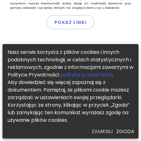
wszystkim rozwija kreatywność dzieci, dając im możliwość bawienia przy
pomocy zabawek i sprzętów, których nie znajdą w domu czy u koleżanki.
POKAŻ LINKI
Nasz serwis korzysta z plików cookies i innych
podobnych technologii, w celach statystycznych i
reklamowych, zgodnie z informacjami zawartymi w
Polityce Prywatności
polityka prywatności
.
Aby dowiedzieć się więcej zapoznaj się z
dokumentem. Pamiętaj, że plikami cookie możesz
zarządzać w ustawieniach swojej przeglądarki.
Korzystając ze strony, klikając w przycisk „Zgoda”
lub zamykając ten komunikat wyrażasz zgodę na
używanie plików cookies.
ZAMKNIJ
ZGODA