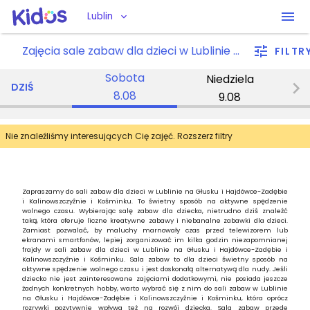
Lublin
Zajęcia sale zabaw dla dzieci w Lublinie Głusku / Hajdówce-Zadębie / Kalinowszczyźnie / Kośminku
FILTR
Sobota
Niedziela
P
DZIŚ
8.08
9.08
Nie znaleźliśmy interesujących Cię zajęć. Rozszerz filtry
Zapraszamy do sali zabaw dla dzieci w Lublinie na Głusku i Hajdówce-Zadębie
i Kalinowszczyźnie i Kośminku. To świetny sposób na aktywne spędzenie
wolnego czasu. Wybierając salę zabaw dla dziecka, nietrudno dziś znaleźć
taką, która oferuje liczne kreatywne zabawy i niebanalne zabawki dla dzieci.
Zamiast pozwalać, by maluchy marnowały czas przed telewizorem lub
ekranami smartfonów, lepiej zorganizować im kilka godzin niezapomnianej
frajdy w sali zabaw dla dzieci w Lublinie na Głusku i Hajdówce-Zadębie i
Kalinowszczyźnie i Kośminku. Sala zabaw to dla dzieci świetny sposób na
aktywne spędzenie wolnego czasu i jest doskonałą alternatywą dla nudy. Jeśli
dziecko nie jest zainteresowane zajęciami dodatkowymi, nie posiada jeszcze
żadnych konkretnych hobby, warto wybrać się z nim do sali zabaw w Lublinie
na Głusku i Hajdówce-Zadębie i Kalinowszczyźnie i Kośminku, która oprócz
rozrywki pozytywnie wpływa też na rozwój dziecka. Sala zabaw przede