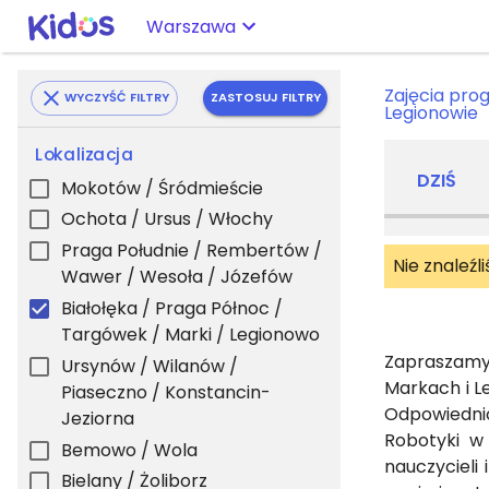
Warszawa
Zajęcia pro
WYCZYŚĆ FILTRY
ZASTOSUJ FILTRY
Legionowie
Lokalizacja
DZIŚ
Mokotów / Śródmieście
Ochota / Ursus / Włochy
Praga Południe / Rembertów /
Nie znaleźl
Wawer / Wesoła / Józefów
Białołęka / Praga Północ /
Targówek / Marki / Legionowo
Zapraszamy 
Ursynów / Wilanów /
Markach i L
Piaseczno / Konstancin-
Odpowiednio
Jeziorna
Robotyki w
Bemowo / Wola
nauczycieli 
Bielany / Żoliborz