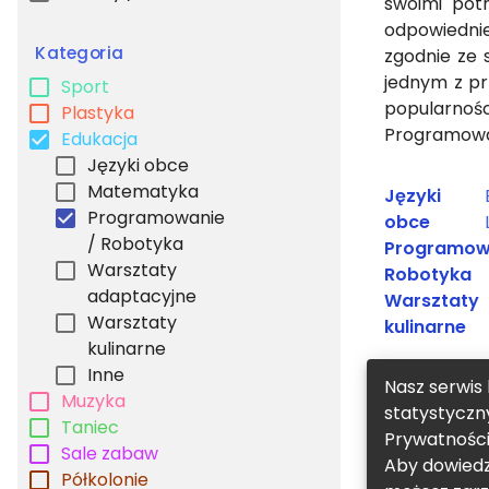
swoimi pot
odpowiednie
Kategoria
zgodnie ze 
jednym z pr
Sport
popularnośc
Plastyka
Programowan
Edukacja
Języki obce
Matematyka
Języki
Programowanie
obce
/ Robotyka
Programow
Warsztaty
Robotyka
adaptacyjne
Warsztaty
Warsztaty
kulinarne
kulinarne
Inne
Nasz serwis 
Muzyka
statystyczn
Taniec
Prywatnośc
Sale zabaw
Aby dowiedzi
Półkolonie