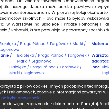
rzebami lub zainteresowaniami. Odpowiedzialna organ
j dla naszego dziecka może bardzo pozytywnie wpłynąć
swoimi zainteresowaniami. W pierwszej kolejności warto 
zedmiotów szkolnych – być może to byłaby wskazówka, 
ią w Warszawie na Białołęce i Pradze Północnej i Tar
ia / Robotyki, które pozwalają w przystępny sposób zdo
Białołęka / Praga Północ / Targówek / Marki /
Matema
Legionowo
anie /
Białołęka / Praga Północ / Targówek /
Warszta
Marki / Legionowo
adaptac
Białołęka / Praga Północ / Targówek /
Inne
Bia
Marki / Legionowo
Leg
korzysta z plików cookies i innych podobnych technologii
ych i reklamowych, zgodnie z informacjami zawartymi w P
i
polityka prywatności
.
eć się więcej zapoznaj się z dokumentem. Pamiętaj, że pl