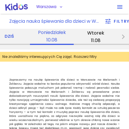
Warszawa
Zajęcia nauka śpiewania dla dzieci w Warszawie Bielanach / Żoliborzu
FILTR
Poniedziałek
Wtorek
DZIŚ
10.08
11.08
Nie znaleźliśmy interesujących Cię zajęć. Rozszerz filtry
Zapraszamy na naukę śpiewania dla dzieci w Warszawie na Bielanach i
Żoliborzu. Zajęcia wokalne to bardzo popularna aktywność wśród dzieci. Nauka
śpiewania pokazuje maluchom jak pokonać tremę i nabrać pewności siebie.
Zajęcia w Warszawie na Bielanach i Żoliborzu są prowadzone przez
doświadczonych nauczycieli nauki śpiewania dla dzieci. Zajęcia wokalne nie
tylko rozwijają umiejętności śpiewania dziecka, ale też są ciekawą propozycją
kreatywnego spędzenia czasu wolnego. Rodzice mogą chwilę odpocząć, a
dzieci odkryć pasję – być może na całe życie. Każdy kontakt ze sztuką poszerza
horyzonty – w tym też kontakt z muzyką poprzez naukę śpiewania dla dzieci,
która uwrażliwia na piękno, co odgrywa niezwykle ważną rolę dla dzieci w
wieku wczesnoszkolnym, ponieważ właśnie w tym okresie chłoną nowe wzorce
jak gąbka. W zależności od tego, na jakim etapie rozwoju jest nasze dziecko –
lekcje śpiewu mogą też dodatkowo m.in. poprawić jego dykcję czy zwiększyć