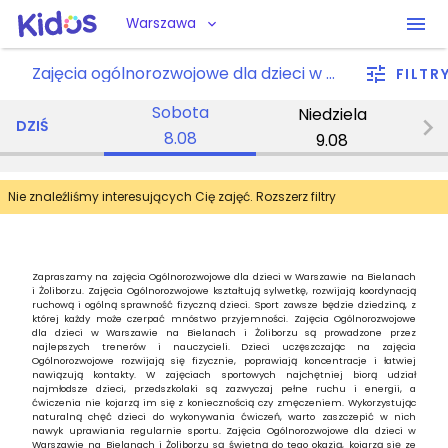
Warszawa
Zajęcia ogólnorozwojowe dla dzieci w Warszawie Bielanach / Żoliborzu
FILTR
Sobota
Niedziela
P
DZIŚ
8.08
9.08
Nie znaleźliśmy interesujących Cię zajęć. Rozszerz filtry
Zapraszamy na zajęcia Ogólnorozwojowe dla dzieci w Warszawie na Bielanach
i Żoliborzu. Zajęcia Ogólnorozwojowe kształtują sylwetkę, rozwijają koordynacją
ruchową i ogólną sprawność fizyczną dzieci. Sport zawsze będzie dziedziną, z
której każdy może czerpać mnóstwo przyjemności. Zajęcia Ogólnorozwojowe
dla dzieci w Warszawie na Bielanach i Żoliborzu są prowadzone przez
najlepszych trenerów i nauczycieli. Dzieci uczęszczając na zajęcia
Ogólnorozwojowe rozwijają się fizycznie, poprawiają koncentracje i łatwiej
nawiązują kontakty. W zajęciach sportowych najchętniej biorą udział
najmłodsze dzieci, przedszkolaki są zazwyczaj pełne ruchu i energii, a
ćwiczenia nie kojarzą im się z koniecznością czy zmęczeniem. Wykorzystując
naturalną chęć dzieci do wykonywania ćwiczeń, warto zaszczepić w nich
nawyk uprawiania regularnie sportu. Zajęcia Ogólnorozwojowe dla dzieci w
Warszawie na Bielanach i Żoliborzu są świetną do tego okazją, kojarzą się ze