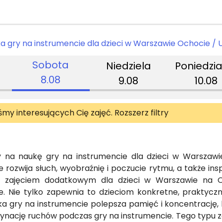
ka gry na instrumencie dla dzieci w Warszawie Ochocie / 
Sobota
Niedziela
Poniedzia
8.08
9.08
10.08
iśmy interesujących Cię zajęć. Rozszerz filtry
 na naukę gry na instrumencie dla dzieci w Warszawie
e rozwija słuch, wyobraźnię i poczucie rytmu, a także i
 zajęciem dodatkowym dla dzieci w Warszawie na Oc
e. Nie tylko zapewnia to dzieciom konkretne, praktyczn
ka gry na instrumencie polepsza pamięć i koncentrację
dynację ruchów podczas gry na instrumencie. Tego typu za