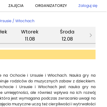
ZAJĘCIA
ORGANIZATORZY
Zaloguj się
Ursusie / Włochach
łek
Wtorek
Środa
Czwa
11.08
12.08
13.
 na Ochocie i Ursusie i Włochach. Nauka gry na
nspiruje rodziców do muzycznych zabaw z dzieckiem.
hocie i Ursusie i Włochach jest nauka gry na
e umiejętności, ale również wpływa na ich rozwój
, która jest wymagana podczas zwracania uwagi na
jęcia muzyczne uczą też cierpliwości i wytrwałości