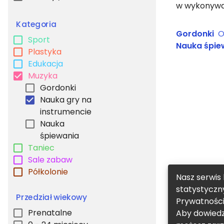
w wykonywan
Kategoria
Gordonki
O
Sport
Nauka śpie
Plastyka
Edukacja
Muzyka
Gordonki
Nauka gry na
instrumencie
Nauka
śpiewania
Taniec
Sale zabaw
Półkolonie
Nasz serwis 
statystyczn
Przedział wiekowy
Prywatnośc
Prenatalne
Aby dowiedzi