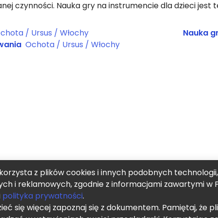
ej czynności. Nauka gry na instrumencie dla dzieci jest 
chota / Ursus / Włochy
Nauka gr
wania
Ochota / Ursus / Włochy
korzysta z plików cookies i innych podobnych technologii
ych i reklamowych, zgodnie z informacjami zawartymi w P
i
polityka prywatności
.
eć się więcej zapoznaj się z dokumentem. Pamiętaj, że pl