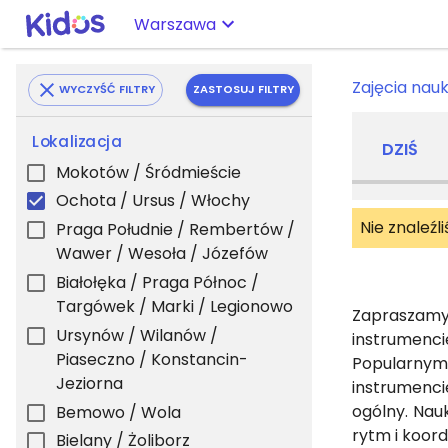
Warszawa
Zajęcia nau
WYCZYŚĆ FILTRY
ZASTOSUJ FILTRY
Lokalizacja
DZIŚ
Mokotów / Śródmieście
Ochota / Ursus / Włochy
Nie znaleźl
Praga Południe / Rembertów /
Wawer / Wesoła / Józefów
Białołęka / Praga Północ /
Targówek / Marki / Legionowo
Zapraszamy
Ursynów / Wilanów /
instrumenci
Piaseczno / Konstancin-
Popularnym
Jeziorna
instrumenci
ogólny. Nau
Bemowo / Wola
rytm i koor
Bielany / Żoliborz