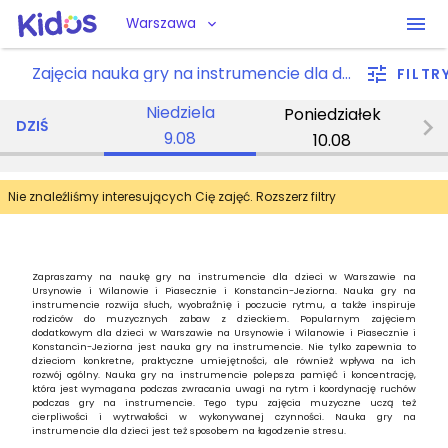
Warszawa
Zajęcia nauka gry na instrumencie dla dzieci w Warszawie Ursynowie / Wilanowie / Piasecznie / Konstancin-Jeziorna
FILTR
Niedziela
Poniedziałek
DZIŚ
9.08
10.08
Nie znaleźliśmy interesujących Cię zajęć. Rozszerz filtry
Zapraszamy na naukę gry na instrumencie dla dzieci w Warszawie na
Ursynowie i Wilanowie i Piasecznie i Konstancin-Jeziorna. Nauka gry na
instrumencie rozwija słuch, wyobraźnię i poczucie rytmu, a także inspiruje
rodziców do muzycznych zabaw z dzieckiem. Popularnym zajęciem
dodatkowym dla dzieci w Warszawie na Ursynowie i Wilanowie i Piasecznie i
Konstancin-Jeziorna jest nauka gry na instrumencie. Nie tylko zapewnia to
dzieciom konkretne, praktyczne umiejętności, ale również wpływa na ich
rozwój ogólny. Nauka gry na instrumencie polepsza pamięć i koncentrację,
która jest wymagana podczas zwracania uwagi na rytm i koordynację ruchów
podczas gry na instrumencie. Tego typu zajęcia muzyczne uczą też
cierpliwości i wytrwałości w wykonywanej czynności. Nauka gry na
instrumencie dla dzieci jest też sposobem na łagodzenie stresu.