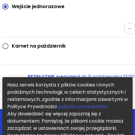
Wejście jednorazowe
Karnet na październik
BEZPŁATNIE zrezygnuj
do
6 października 13:00
Nasz serwis korzysta z plików cookies i innych
podobnych technologii, w celach statystycznych i
KUP TERAZ
reklamowych, zgodnie z informacjami zawartymi w
Polityce Prywatności
polityka prywatności
.
Aby dowiedzieć się więcej zapoznaj się z
POMOC
ZOSTAŃ PARTNEREM
dokumentem. Pamiętaj, że plikami cookie możesz
BLOG
REGULAMIN
zarządzać w ustawieniach swojej przeglądarki.
KONTAKT
POLITYKA PRYWATNOŚCI