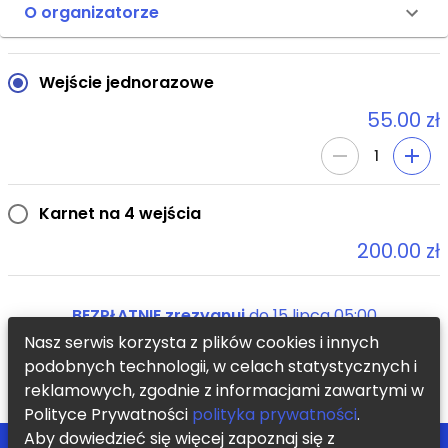
O organizatorze
Wejście jednorazowe
55.00 zł
1
Karnet na 4 wejścia
200.00 zł
BEZPŁATNIE zrezygnuj
do
15 lipca 05:00
Nasz serwis korzysta z plików cookies i innych
podobnych technologii, w celach statystycznych i
KUP TERAZ
reklamowych, zgodnie z informacjami zawartymi w
Polityce Prywatności
polityka prywatności
.
Aby dowiedzieć się więcej zapoznaj się z
POMOC
ZOSTAŃ PARTNEREM