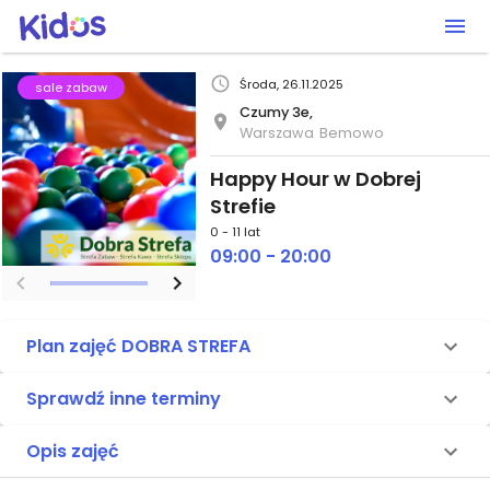
Środa, 26.11.2025
sale zabaw
Czumy 3e,
Warszawa
Bemowo
Happy Hour w Dobrej
Strefie
0 - 11 lat
09:00 - 20:00
Plan zajęć DOBRA STREFA
Sprawdź inne terminy
Opis zajęć