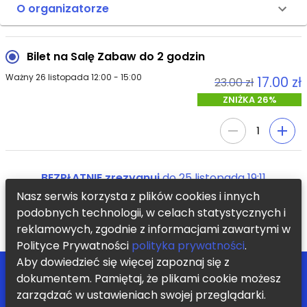
O organizatorze
Bilet na Salę Zabaw do 2 godzin
Ważny 26 listopada 12:00 - 15:00
17.00 zł
23.00 zł
ZNIŻKA 26%
1
BEZPŁATNIE zrezygnuj
do
25 listopada 19:11
Nasz serwis korzysta z plików cookies i innych
podobnych technologii, w celach statystycznych i
KUP TERAZ
reklamowych, zgodnie z informacjami zawartymi w
Polityce Prywatności
polityka prywatności
.
Aby dowiedzieć się więcej zapoznaj się z
POMOC
ZOSTAŃ PARTNEREM
dokumentem. Pamiętaj, że plikami cookie możesz
BLOG
REGULAMIN
zarządzać w ustawieniach swojej przeglądarki.
KONTAKT
POLITYKA PRYWATNOŚCI