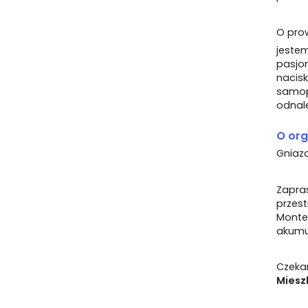
O prow
jeste
pasjo
naci
samop
odnale
O org
Gniaz
Zapra
przest
Monte
akumul
Czek
Miesz