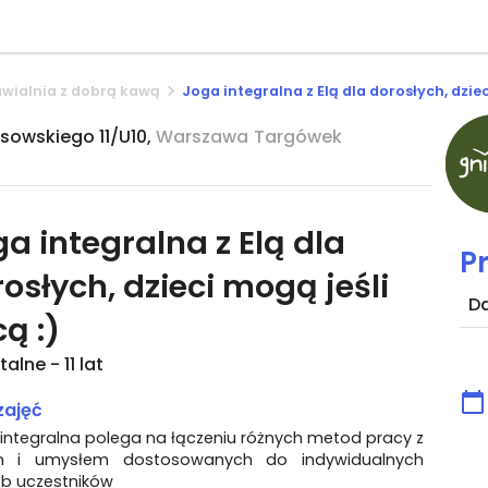
awialnia z dobrą kawą
Joga integralna z Elą dla dorosłych, dziec
sowskiego 11/U10,
Warszawa
Targówek
a integralna z Elą dla
P
osłych, dzieci mogą jeśli
D
ą :)
alne - 11 lat
zajęć
integralna polega na łączeniu różnych metod pracy z
m i umysłem dostosowanych do indywidualnych
eb uczestników