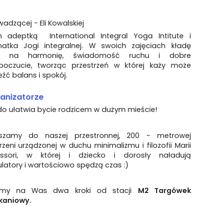
adzącej - Eli Kowalskiej
m adeptką International Integral Yoga Intitute i
natka Jogi integralnej. W swoich zajęciach kładę
sk na harmonię, świadomość ruchu i dobre
oczucie, tworząc przestrzeń w której każy może
źć balans i spokój.
anizatorze
do ułatwia bycie rodzicem w dużym mieście!
szamy do naszej przestronnej, 200 - metrowej
rzeni urządzonej w duchu minimalizmu i filozofii Marii
ssori, w której i dziecko i dorosły naładują
atory i wartościowo spędzą czas :)
amy na Was dwa kroki od stacji
M2 Targówek
kaniowy.