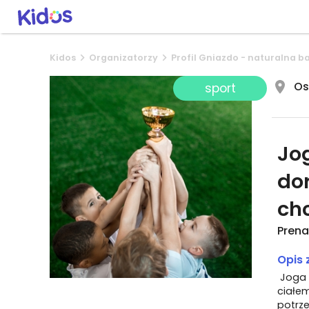
Kidos
Organizatorzy
Profil Gniazdo - naturalna b
Os
sport
Jog
dor
chc
Prenat
Opis 
Joga 
ciałe
potrz