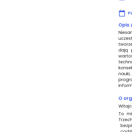
P
Opis 
Niesa
uczes
tworze
dają 
warto
techn
konsek
nauki
progr
inform
O org
Witajc
To mie
Trzech
bezpi
codzi