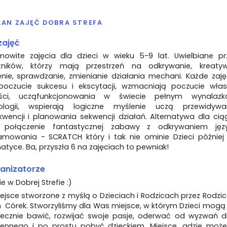
LAN ZAJĘĆ DOBRA STREFA
zajęć
mowite zajęcia dla dzieci w wieku 5-9 lat. Uwielbiane pr
tników, którzy mają przestrzeń na odkrywanie, kreaty
nie, sprawdzanie, zmienianie działania mechani. Każde zaję
poczucie sukcesu i ekscytacji, wzmacniają poczucie włas
ści, ucząfunkcjonowania w świecie pełnym wynalazk
ologii, wspierają logiczne myślenie uczą przewidywa
wencji i planowania sekwencji działań. Alternatywa dla ciąg
, połączenie fantastycznej zabawy z odkrywaniem jęz
amowania - SCRATCH który i tak nie ominie Dzieci później
atyce. Ba, przyszła 6 na zajęciach to pewniak!
anizatorze
ie w Dobrej Strefie :)
jsce stworzone z myślą o Dzieciach i Rodzicach przez Rodzi
 Córek. Stworzyliśmy dla Was miejsce, w którym Dzieci mogą 
ecznie bawić, rozwijać swoje pasje, oderwać od wyzwań d
ennego i po prostu pobyć dzieckiem. Miejsce, gdzie może