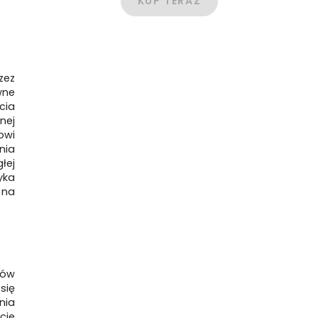
KUP TERAZ
zez
wne
cia
nej
owi
nia
łej
yka
 na
ców
się
nia
cie