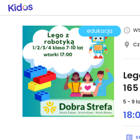
Wt
edukacja
Cz
Leg
165
5 - 9 l
18:
S