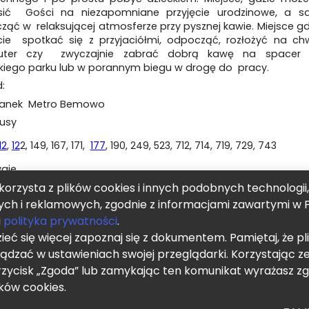
sić Gości na niezapomniane przyjęcie urodzinowe, a s
ąć w relaksującej atmosferze przy pysznej kawie. Miejsce gd
ie spotkać się z przyjaciółmi, odpocząć, rozłożyć na chw
uter czy zwyczajnie zabrać dobrą kawę na spacer
skiego parku lub w porannym biegu w drogę do pracy.
d:
tanek Metro Bemowo
busy
12
,
12
2, 149, 167, 171,
177
, 190, 249, 523, 712, 714, 719, 729, 743
waje
korzysta z plików cookies i innych podobnych technologii
1, 26, 28, 78
ych i reklamowych, zgodnie z informacjami zawartymi w P
Linia 2
i
polityka prywatności
.
eć się więcej zapoznaj się z dokumentem. Pamiętaj, że pl
ądzać w ustawieniach swojej przeglądarki. Korzystając ze
Chcę otrzymywać informację o
przycisk „Zgoda” lub zamykając ten komunikat wyrażasz z
IN
ków cookies.
A PRYWATNOŚCI