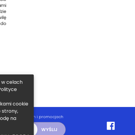
ami
zie
ilę
 do
, w celach
olityce
ikami cookie
 strony,
 nowych zajęciach i promocjach
godę na
WYŚLIJ