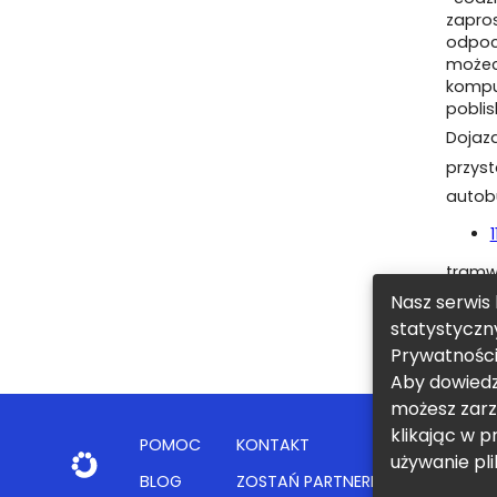
zapro
odpocz
możec
komp
pobli
Dojaz
przys
auto
1
tram
Nasz serwis 
1
statystyczn
metro 
Prywatnośc
Aby dowiedzi
możesz zarz
klikając w 
POMOC
KONTAKT
REGULAM
używanie pli
BLOG
ZOSTAŃ PARTNEREM
POLITYK