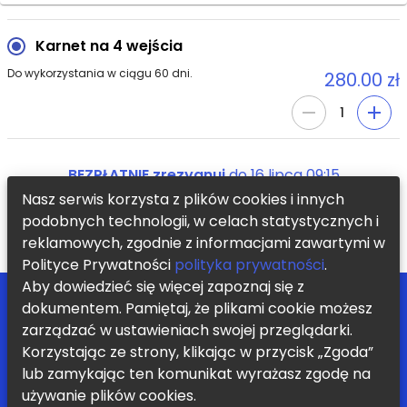
Karnet na 4 wejścia
Do wykorzystania w ciągu 60 dni.
280.00 zł
1
BEZPŁATNIE zrezygnuj
do
16 lipca 09:15
Nasz serwis korzysta z plików cookies i innych
podobnych technologii, w celach statystycznych i
KUP TERAZ
reklamowych, zgodnie z informacjami zawartymi w
Polityce Prywatności
polityka prywatności
.
Aby dowiedzieć się więcej zapoznaj się z
POMOC
ZOSTAŃ PARTNEREM
dokumentem. Pamiętaj, że plikami cookie możesz
BLOG
REGULAMIN
zarządzać w ustawieniach swojej przeglądarki.
KONTAKT
POLITYKA PRYWATNOŚCI
Korzystając ze strony, klikając w przycisk „Zgoda”
Chcę otrzymywać informację o nowych zajęciach i promocjach
lub zamykając ten komunikat wyrażasz zgodę na
WYŚLIJ
używanie plików cookies.