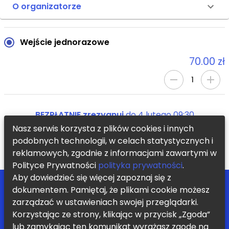
O organizatorze
Wejście jednorazowe
70.00 zł
1
BEZPŁATNIE zrezygnuj
do
4 lutego 09:30
Nasz serwis korzysta z plików cookies i innych
podobnych technologii, w celach statystycznych i
KUP TERAZ
reklamowych, zgodnie z informacjami zawartymi w
Polityce Prywatności
polityka prywatności
.
Aby dowiedzieć się więcej zapoznaj się z
POMOC
ZOSTAŃ PARTNEREM
dokumentem. Pamiętaj, że plikami cookie możesz
BLOG
REGULAMIN
zarządzać w ustawieniach swojej przeglądarki.
KONTAKT
POLITYKA PRYWATNOŚCI
Korzystając ze strony, klikając w przycisk „Zgoda”
Chcę otrzymywać informację o nowych zajęciach i promocjach
lub zamykając ten komunikat wyrażasz zgodę na