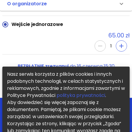
O organizatorze
Wejście jednorazowe
65.00 zł
1
BEZPŁATNIE zrezygnuj
do
16 czerwca 15:30
Nasz serwis korzysta z plików cookies i innych
podobnych technologii, w celach statystycznych i
KUP TERAZ
reklamowych, zgodnie z informacjami zawartymi w
Polityce Prywatności
polityka prywatności
.
Aby dowiedzieć się więcej zapoznaj się z
POMOC
ZOSTAŃ PARTNEREM
dokumentem. Pamiętaj, że plikami cookie możesz
BLOG
REGULAMIN
zarządzać w ustawieniach swojej przeglądarki.
KONTAKT
POLITYKA PRYWATNOŚCI
Korzystając ze strony, klikając w przycisk „Zgoda”
Chcę otrzymywać informację o nowych zajęciach i promocjach
lub zamykając ten komunikat wyrażasz zgodę na