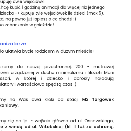
kupuję dwie wejściówki
chcę kupić 1 godzinę animacji dla więcej niż jednego
dziecka -> kupuję tyle wejściówek ile dzieci (max 5).
itd, na pewno już łapiesz o co chodzi :)
Do zobaczenia w gnieździe!
anizatorze
do ułatwia bycie rodzicem w dużym mieście!
szamy do naszej przestronnej, 200 - metrowej
rzeni urządzonej w duchu minimalizmu i filozofii Marii
ssori, w której i dziecko i dorosły naładują
atory i wartościowo spędzą czas :)
amy na Was dwa kroki od stacji
M2 Targówek
kaniowy.
imy się na 1p. - wejście główne od ul. Ossowskiego,
e z windą od ul. Witebskiej (kl. II tuż za ochroną,