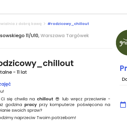
awialnia z dobrą kawą
#rodzicowy_chillout
sowskiego 11/U10,
Warszawa
Targówek
odzicowy_chillout
P
alne - 11 lat
D
zajęć
cu!
 Ci się chwila na
chillout
😎 lub wręcz przeciwnie -
aż godzina
pracy
przy komputerze poświęcona na
wianie swoich spraw?
dzimy naprzeciw Twoim potrzebom!