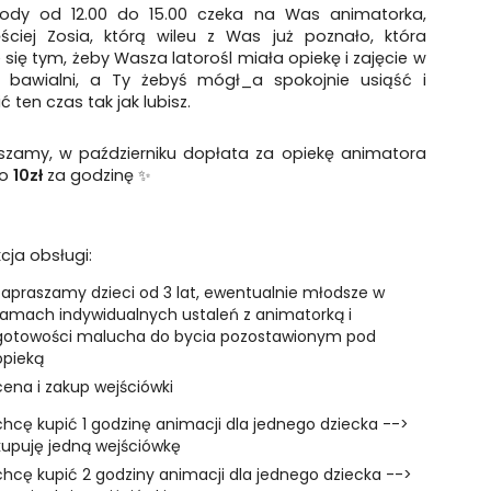
ody od 12.00 do 15.00 czeka na Was animatorka,
ęściej Zosia, którą wileu z Was już poznało, która
 się tym, żeby Wasza latorośl miała opiekę i zajęcie w
j bawialni, a Ty żebyś mógł_a spokojnie usiąść i
ć ten czas tak jak lubisz.
szamy, w październiku dopłata za opiekę animatora
ko
10zł
za godzinę ✨
kcja obsługi:
zapraszamy dzieci od 3 lat, ewentualnie młodsze w
ramach indywidualnych ustaleń z animatorką i
gotowości malucha do bycia pozostawionym pod
opieką
cena i zakup wejściówki
chcę kupić 1 godzinę animacji dla jednego dziecka -->
kupuję jedną wejściówkę
chcę kupić 2 godziny animacji dla jednego dziecka -->