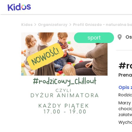
Kidos
Organizatorzy
Profil Gniazdo - naturalna b
Os
sport
#r
Prenat
Opis 
Rodzi
Marzy
choci
załat
Wycho