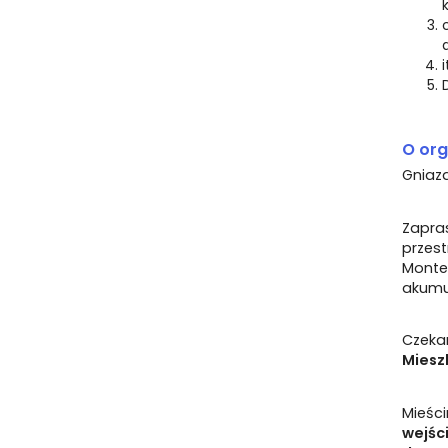
O org
Gniaz
Zapra
przest
Monte
akumul
Czek
Miesz
Mieśc
wejści