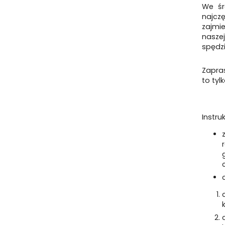
We śr
najcz
zajmie
nasze
spędzi
Zapra
to tyl
Instru