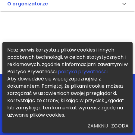
O organizatorze
Nasz serwis korzysta z plików cookies i innych
podobnych technologii, w celach statystycznych i
reklamowych, zgodnie z informacjami zawartymi w
Polityce Prywatności
polityka prywatności
.
Aby dowiedzieć się więcej zapoznaj się z
POMOC
ZOSTAŃ PARTNEREM
dokumentem. Pamiętaj, że plikami cookie możesz
BLOG
REGULAMIN
KONTAKT
POLITYKA PRYWATNOŚCI
zarządzać w ustawieniach swojej przeglądarki.
Korzystając ze strony, klikając w przycisk „Zgoda”
Chcę otrzymywać informację o nowych zajęciach i promocjach
lub zamykając ten komunikat wyrażasz zgodę na
WYŚLIJ
używanie plików cookies.
ZAMKNIJ
ZGODA
Współpraca z uczelniami