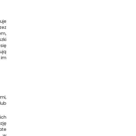
uje
zez
em,
zki
się
ują
 im
mi,
lub
ich
zję
ate
i w