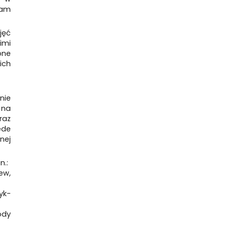
łam
jęć
imi
one
ich
nie
 na
raz
ede
nej
n.:
ew,
yk-
ody