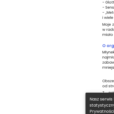
- Glot
- Sens
- „Met
i wiel
Moje z
w rado
miało
O org
Młyne
najmł
zabaw
mniejs
Obszer
od str
Z naj
maksym
Nasz serwis 
Ogromn
statystyczn
Wśród 
Prywatnośc