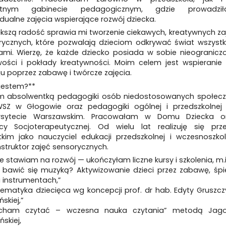
atnym gabinecie pedagogicznym, gdzie prowadzi
dualne zajęcia wspierające rozwój dziecka.
kszą radość sprawia mi tworzenie ciekawych, kreatywnych za
rycznych, które pozwalają dzieciom odkrywać świat wszystk
ami. Wierzę, że każde dziecko posiada w sobie nieogranicz
wości i pokłady kreatywności. Moim celem jest wspieranie 
u poprzez zabawę i twórcze zajęcia.
jestem?**
m absolwentką pedagogiki osób niedostosowanych społecz
SZ w Głogowie oraz pedagogiki ogólnej i przedszkolnej
rsytecie Warszawskim. Pracowałam w Domu Dziecka o
licy Socjoterapeutycznej. Od wielu lat realizuję się prz
tkim jako nauczyciel edukacji przedszkolnej i wczesnoszkol
nstruktor zajęć sensorycznych.
 stawiam na rozwój — ukończyłam liczne kursy i szkolenia, m.i
k bawić się muzyką? Aktywizowanie dzieci przez zabawę, śpi
 instrumentach,”
ematyka dziecięca wg koncepcji prof. dr hab. Edyty Gruszcz
skiej,”
cham czytać – wczesna nauka czytania” metodą Jag
ńskiej,