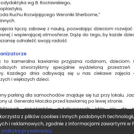
todydaktyka wg B. Rocławskiego,
oplastyka,
oda Ruchu Rozwijającego Weroniki Sherborne,”
e innych.
ajęcia łączą zabawę z nauką, pozwalając dzieciom rozwijać 
snej i wspierającej atmosferze. Dążę do tego, by każde dzie
 szansę odnaleźć swoją radość
anizatorze
k to kameralna kawiarnia przyjazna rodzinom, dzieciom. 
odszych stworzyliśmy specjalnie wydzieloną przestrzeń
y. Każdego dnia odbywają się u nas ciekawe zajęcia 
zych i większych dzieci.
ny parking dla samochodów znajduje się tuż przy lokalu. Ja
ony ul. Generała Maczka przed kawiarnią po lewej stronie.
bliższych przystanków autobusowych idzie się do 
alnie 15 minut, a rowerem jedzie się 5-7 minut.
korzysta z plików cookies i innych podobnych technologii
ą zaletą naszej lokalizacji jest położenie na skraju Fortu Be
ych i reklamowych, zgodnie z informacjami zawartymi w P
zieleni, nad wodą.
i
polityka prywatności
.