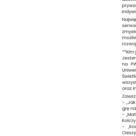
pryw
indywi
Najwię
senso
zmysł
możli
rozwoj
**Kim 
Jeste
na PW
Uniwe
Świet
wszys
oraz i
Zawsze
- „Ja
grę na
- „Mat
Kolczyń
- „Ko
Cieszy