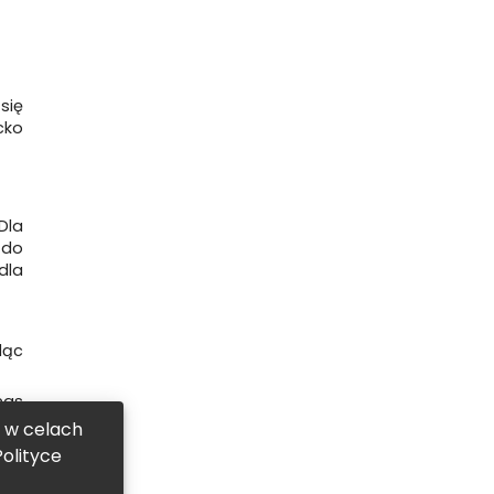
się
cko
Dla
 do
dla
dąc
nas
, w celach
ma.
olityce