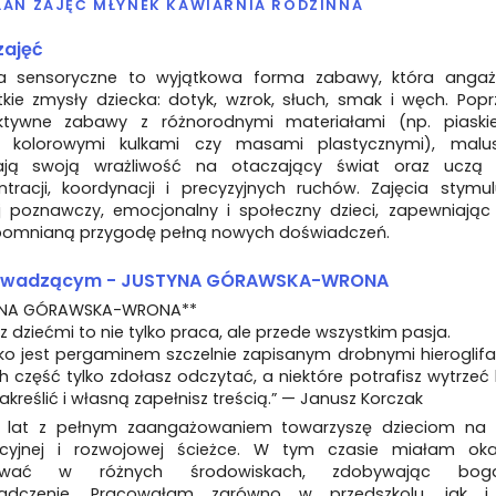
LAN ZAJĘĆ MŁYNEK KAWIARNIA RODZINNA
zajęć
ia sensoryczne to wyjątkowa forma zabawy, która angaż
kie zmysły dziecka: dotyk, wzrok, słuch, smak i węch. Popr
aktywne zabawy z różnorodnymi materiałami (np. piaski
 kolorowymi kulkami czy masami plastycznymi), malus
jają swoją wrażliwość na otaczający świat oraz uczą 
ntracji, koordynacji i precyzyjnych ruchów. Zajęcia stymul
j poznawczy, emocjonalny i społeczny dzieci, zapewniając
pomnianą przygodę pełną nowych doświadczeń.
owadzącym - JUSTYNA GÓRAWSKA-WRONA
YNA GÓRAWSKA-WRONA**
z dziećmi to nie tylko praca, ale przede wszystkim pasja.
ko jest pergaminem szczelnie zapisanym drobnymi hieroglifa
h część tylko zdołasz odczytać, a niektóre potrafisz wytrzeć 
zakreślić i własną zapełnisz treścią.” — Janusz Korczak
 lat z pełnym zaangażowaniem towarzyszę dzieciom na 
cyjnej i rozwojowej ścieżce. W tym czasie miałam oka
ować w różnych środowiskach, zdobywając bog
adczenie. Pracowałam zarówno w przedszkolu, jak 