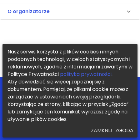
O organizatorze
Nasz serwis korzysta z plików cookies i innych
podobnych technologii, w celach statystycznych i
reklamowych, zgodnie z informacjami zawartymi w
Polityce Prywatności
polityka prywatności
.
Aby dowiedzieć się więcej zapoznaj się z
POMOC
ZOSTAŃ PARTNEREM
dokumentem. Pamiętaj, że plikami cookie możesz
BLOG
REGULAMIN
KONTAKT
POLITYKA PRYWATNOŚCI
zarządzać w ustawieniach swojej przeglądarki.
Korzystając ze strony, klikając w przycisk „Zgoda”
Chcę otrzymywać informację o nowych zajęciach i promocjach
lub zamykając ten komunikat wyrażasz zgodę na
WYŚLIJ
używanie plików cookies.
ZAMKNIJ
ZGODA
Współpraca z uczelniami